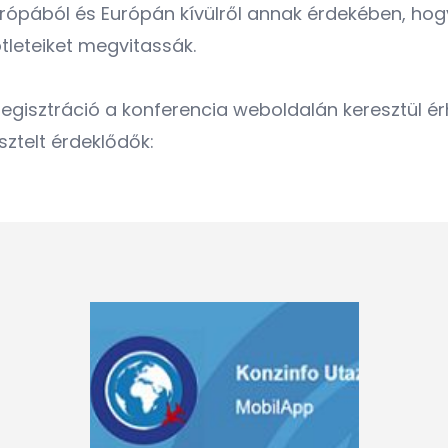
urópából és Európán kívülről annak érdekében, ho
ötleteiket megvitassák.
regisztráció
a konferencia weboldalán keresztül érh
sztelt érdeklődők: