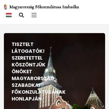
Magyarország Főkonzulátusa Szabadka
Open main menu
TISZTELT
LÁTOGATÓK!
SZERETETTEL
KÖSZÖNTJÜK
ÖNÖKET
MAGYARORSZÁG
SZABADKAI
FŐKONZULÁTUSÁNAK
HONLAPJÁN.