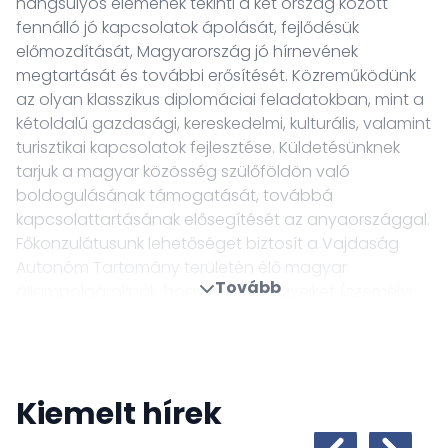
hangsúlyos elemének tekinti a két ország között
fennálló jó kapcsolatok ápolását, fejlődésük
előmozdítását, Magyarország jó hírnevének
megtartását és további erősítését. Közreműködünk
az olyan klasszikus diplomáciai feladatokban, mint a
kétoldalú gazdasági, kereskedelmi, kulturális, valamint
turisztikai kapcsolatok fejlesztése. Küldetésünknek
tarjuk a magyar közösség szülőföldön való
boldogulásának támogatását, továbbá
kapcsolattartásának elősegítését az anyaországgal.
Főkonzulátusunk lehetőséget biztosít a Vajdaság
Autonóm Tartomány területén élő magyar
Tovább
állampolgároknak, hogy hivatali ügyeiket (személyi
igazolvány, útlevél, anyakönyvi és lakcím ügyek,
hitelesítés, baba kötvény, stb.) kényelmesen intézzék.
Kifejezetten bajba jutott állampolgáraink számára
hoztuk létre a vészhelyzeti információkat is
Kiemelt hírek
tartalmazó menüpontot, hogy ezzel is a lehető
leggyorsabban és leghatékonyabban tudjunk