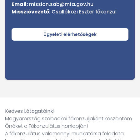
Email:
mission.sab@mfa.gov.hu
Misszióvezető:
Csallóközi Eszter főkonzul
Ügyeleti elérhetőségek
Kedves Látogatóink!
Magyarország szabadkai főkonzuljaként köszöntöm
Önöket a Főkonzulátus honlapján!
A főkonzulátus valamennyi munkatársa feladata