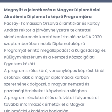
Megnyílt a jelentkezés a Magyar Diplomáciai
Akadémia Diplomataképző Programjára
Pacsay-Tomassich Orsolya államtitkár és Koltay
András rektor a járványhelyzetre tekintettel
videókonferencia keretében írta alá az MDA 2020
szeptemberében induló Diplomataképző
Programját érintő megállapodást a Külgazdasági és
Külügyminisztérium és a Nemzeti Közszolgálati
Egyetem között.
A program széleskörű, versenyképes képzést kínál
azoknak, akik a magyar diplomáciai karban
szeretnének dolgozni, a magyar nemzeti és
gazdasági érdekeket képviselni a világban.
A program részleteiről és a felvételi folyamatról
további információk érhetők el a Magyar
Diplomáciai Akadémia honlapján