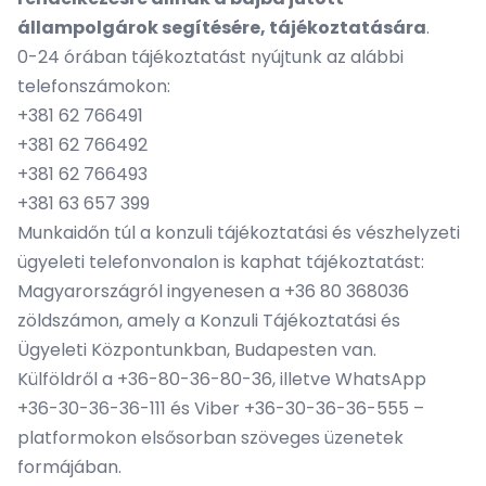
állampolgárok segítésére, tájékoztatására
.
0-24 órában tájékoztatást nyújtunk az alábbi
telefonszámokon:
+381 62 766491
+381 62 766492
+381 62 766493
+381 63 657 399
Munkaidőn túl a konzuli tájékoztatási és vészhelyzeti
ügyeleti telefonvonalon is kaphat tájékoztatást:
Magyarországról ingyenesen a +36 80 368036
zöldszámon, amely a Konzuli Tájékoztatási és
Ügyeleti Központunkban, Budapesten van.
Külföldről a +36-80-36-80-36, illetve WhatsApp
+36-30-36-36-111 és Viber +36-30-36-36-555 –
platformokon elsősorban szöveges üzenetek
formájában.