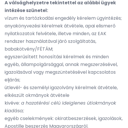
A válsághelyzetre tekintettel az alábbi ügyek
intézése szünetel:
vízum és tartózkodási engedély kérelem ügyintézés;
anyakönyvezési kérelmek átvétele, apai elismerő
nyilatkozatok felvétele, illetve minden, az EAK
rendszer használatával járó szolgáltatás,
babakötvény/FÉTÁM;
egyszerűsített honosítási kérelmek és minden
egyéb, állampolgársággal, annak megszerzésével,
igazolásával vagy megszüntetésével kapcsolatos
eljárás;
útlevél- és személyi igazolvány kérelmek átvétele,
elkészült okmányok átvétele
kivéve:
a hazatérési célú ideiglenes útiokmányok
kiadása;
egyéb cselekmények: okiratbeszerzések, igazolások,
Apostille beszerzés Magyarországról.