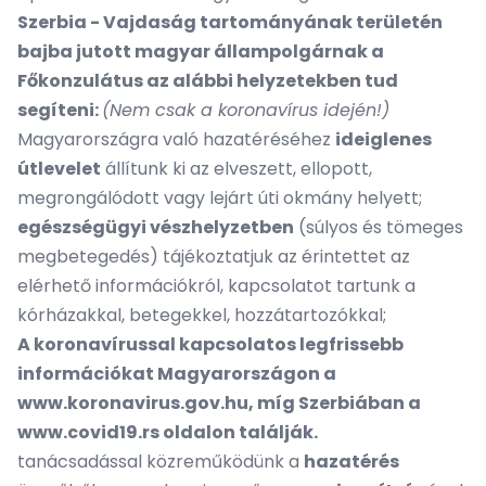
Szerbia - Vajdaság tartományának területén
bajba jutott magyar állampolgárnak a
Főkonzulátus az alábbi helyzetekben tud
segíteni:
(Nem csak a koronavírus idején!)
Magyarországra való hazatéréséhez
ideiglenes
útlevelet
állítunk ki az elveszett, ellopott,
megrongálódott vagy lejárt úti okmány helyett;
egészségügyi vészhelyzetben
(súlyos és tömeges
megbetegedés) tájékoztatjuk az érintettet az
elérhető információkról, kapcsolatot tartunk a
kórházakkal, betegekkel, hozzátartozókkal;
A koronavírussal kapcsolatos legfrissebb
információkat Magyarországon a
www.koronavirus.gov.hu
, míg Szerbiában a
www.covid19.rs
oldalon találják.
tanácsadással közreműködünk a
hazatérés