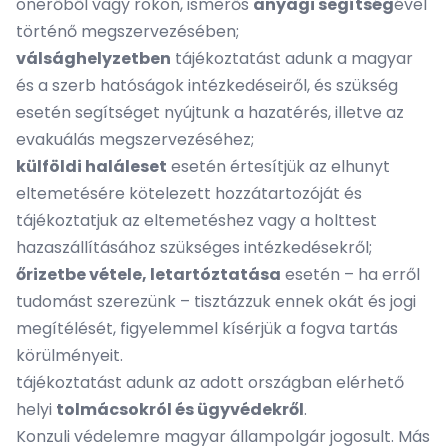
önerőből vagy rokon, ismerős
anyagi segítség
ével
történő megszervezésében;
válsághelyzetben
tájékoztatást adunk a magyar
és a szerb hatóságok intézkedéseiről, és szükség
esetén segítséget nyújtunk a hazatérés, illetve az
evakuálás megszervezéséhez;
külföldi haláleset
esetén értesítjük az elhunyt
eltemetésére kötelezett hozzátartozóját és
tájékoztatjuk az eltemetéshez vagy a holttest
hazaszállításához szükséges intézkedésekről;
őrizetbe vétele, letartóztatása
esetén – ha erről
tudomást szerezünk – tisztázzuk ennek okát és jogi
megítélését, figyelemmel kísérjük a fogva tartás
körülményeit.
tájékoztatást adunk az adott országban elérhető
helyi
tolmácsokról és ügyvédekről
.
Konzuli védelemre magyar állampolgár jogosult. Más