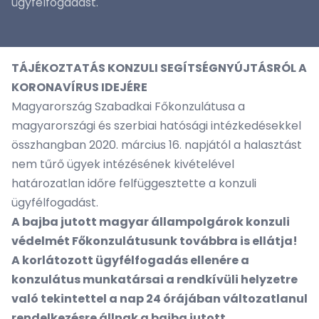
ügyfélfogadást.
TÁJÉKOZTATÁS KONZULI SEGÍTSÉGNYÚJTÁSRÓL A
KORONAVÍRUS IDEJÉRE
Magyarország Szabadkai Főkonzulátusa a
magyarországi és szerbiai hatósági intézkedésekkel
összhangban 2020. március 16. napjától a halasztást
nem tűrő ügyek intézésének kivételével
határozatlan időre felfüggesztette a konzuli
ügyfélfogadást.
A bajba jutott magyar állampolgárok konzuli
védelmét Főkonzulátusunk továbbra is ellátja!
A korlátozott ügyfélfogadás ellenére a
konzulátus munkatársai a rendkívüli helyzetre
való tekintettel a nap 24 órájában változatlanul
rendelkezésre állnak a bajba jutott